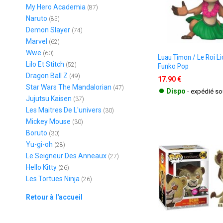
My Hero Academia
(87)
Naruto
(85)
Demon Slayer
(74)
Marvel
(62)
Wwe
(60)
Luau Timon / Le Roi Li
Lilo Et Stitch
(52)
Funko Pop
Dragon Ball Z
(49)
17.90 €
•
Star Wars The Mandalorian
(47)
Dispo
- expédié s
Jujutsu Kaisen
(37)
Les Maitres De L'univers
(30)
Mickey Mouse
(30)
Boruto
(30)
Yu-gi-oh
(28)
Le Seigneur Des Anneaux
(27)
Hello Kitty
(26)
Les Tortues Ninja
(26)
Retour à l'accueil