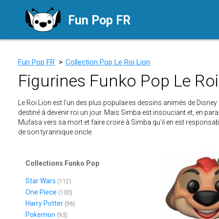
Fun Pop FR
Fun Pop FR
>
Collection Pop Le Roi Lion
Figurines Funko Pop Le Roi
Le Roi Lion est l'un des plus populaires dessins animés de Disney sor
destiné à devenir roi un jour. Mais Simba est insouciant et, en paral
Mufasa vers sa mort et faire croire à Simba qu'il en est responsabl
de son tyrannique oncle.
Collections Funko Pop
Star Wars
(112)
One Piece
(100)
Harry Potter
(96)
Pokemon
(93)