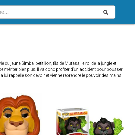
du jeune SImba, petit lion, fils de Mufasa, le roi de la jungle et
nse mériter bien plus. Il va donc profiter d'un accident pour pousser
la lui rappelle son devoir et vienne reprendre le pouvoir des mains